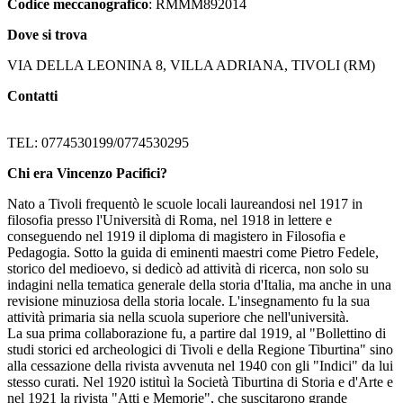
Codice meccanografico
: RMMM892014
Dove si trova
VIA DELLA LEONINA 8, VILLA ADRIANA, TIVOLI (RM)
Contatti
TEL: 0774530199/0774530295
Chi era Vincenzo Pacifici?
Nato a Tivoli
frequentò le scuole locali laureandosi nel 1917 in
filosofia presso l'Università di Roma, nel 1918 in lettere e
conseguendo nel 1919 il diploma di magistero in Filosofia e
Pedagogia. Sotto la guida di eminenti maestri come Pietro Fedele,
storico del medioevo, si dedicò ad attività di ricerca, non solo su
indagini nella tematica generale della storia d'Italia, ma anche in una
revisione minuziosa della storia locale. L'insegnamento fu la sua
attività primaria sia nella scuola superiore che nell'università.
La sua prima collaborazione fu, a partire dal 1919, al "Bollettino di
studi storici ed archeologici di Tivoli e della Regione Tiburtina" sino
alla cessazione della rivista avvenuta nel 1940 con gli "Indici" da lui
stesso curati. Nel 1920 istituì la Società Tiburtina di Storia e d'Arte e
nel 1921 la rivista "Atti e Memorie", che suscitarono grande