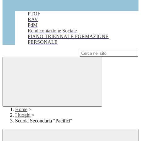
PTOF
RAV
PdM
Rendicontazione Sociale
PIANO TRIENNALE FORMAZIONE
PERSONALE
Campo di ricerca per le pagine del sito
Home
>
I luoghi
>
Scuola Secondaria "Pacifici"