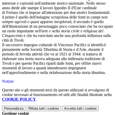
interesse e curiosità nell'ambiente storico nazionale. Nello stesso
anno diede alle stampe il lavoro
Ippolito II d'Este
cardinale
di
Ferrara c
he si impose all'attenzione per due motivi fondamentali:
il primo è quello dell'indagine scrupolosa delle fonti in campi
non
sempre agevoli e quasi appieno inesplorati
, il secondo è quello
dell'illustrazione di un personaggio poco conosciuto che ha occupato
un ruolo importante
nell'arte e nella storia civile e religiosa del
Cinquecento
e che ha esercitato anche una profonda influenza sulla
città di Tivoli.
Il successivo impegno culturale di Vincenzo Pacifici si identificò
pienamente nella Società Tiburtina di Storia e d'Arte, durante il
periodo di fervida attività che va al 1921 al 1944: si trattava di
elaborare una storia nuova adeguata alla millenaria tradizione di
Tivoli e per questo Pacifici ripartì dalle fonti, per offrire nuovi
strumenti di lavoro a quanti intendessero impegnarsi
nell'approfondimento e nella rielaborazione della storia tiburtina.
Notizie
Questo sito o gli strumenti terzi da questo utilizzati si avvalgono di
cookie necessari al funzionamento ed utili alle finalità illustrate nella
COOKIE POLICY
.
Personalizza
Rifiuta tutti
i cookies
Accetta tutti
i cookies
Gestione cookie