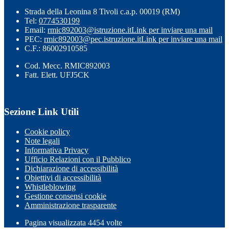
Strada della Leonina 8 Tivoli c.a.p. 00019 (RM)
Tel:
0774530199
Email:
rmic892003@istruzione.it
Link per inviare una mail
PEC:
rmic892003@pec.istruzione.it
Link per inviare una mail
C.F.: 86002910585
Cod. Mecc. RMIC892003
Fatt. Elett. UFJ5CK
Sezione Link Utili
Cookie policy
Note legali
Informativa Privacy
Ufficio Relazioni con il Pubblico
Dichiarazione di accessibilità
Obiettivi di accessibilità
Whistleblowing
Gestione consensi cookie
Amministrazione trasparente
Pagina visualizzata
4454
volte