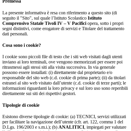
Premessa
La presente informativa è resa con riferimento a questo sito (di
seguito il "Sito", sul quale l’Istituto Scolastico
Istituto
Comprensivo Statale Tivoli IV – V Pacifici
opera, sotto i propri
segni distintivi, come erogatore di servizi e Titolare del trattamento
dati personali.
Cosa sono i cookie?
I cookie sono piccoli file di testo che i siti web visitati dagli utenti
inviano ai loro terminali, ove vengono memorizzati per essere poi
ritrasmessi agli stessi siti alla visita successiva. In via generale
possono essere installati: (i) direttamente dal proprietario e/o
responsabile del sito web (c.d. cookie di prima parte); (ii) da titolari
estranei al sito web visitato dall’utente (c.d. cookie di terze parti); le
informazioni riguardanti la loro privacy e sul loro uso sono reperibili
direttamente sui siti dei rispettivi gestori.
Tipologie di cookie
Esistono diverse tipologie di cookie: (a) TECNICI, servizi utilizzati
per facilitare la navigazione dell’utente (cfr. art. 122, comma 1 del
D.Lgs. 196/2003 e s.m.i.); (b)
ANALITICI
, impiegati per valutare