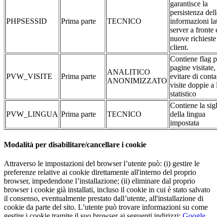
garantisce la
persistenza dell
PHPSESSID
Prima parte
TECNICO
informazioni la
server a fronte 
nuove richieste
client.
Contiene flag p
pagine visitate,
ANALITICO
PVW_VISITE
Prima parte
evitare di conta
ANONIMIZZATO
visite doppie a 
statistico
Contiene la sig
PVW_LINGUA
Prima parte
TECNICO
della lingua
impostata
Modalità per disabilitare/cancellare i cookie
Attraverso le impostazioni del browser l’utente può: (i) gestire le
preferenze relative ai cookie direttamente all'interno del proprio
browser, impedendone l’installazione; (ii) eliminare dal proprio
browser i cookie già installati, incluso il cookie in cui è stato salvato
il consenso, eventualmente prestato dall’utente, all'installazione di
cookie da parte del sito. L’utente può trovare informazioni su come
gestire i cookie tramite il suo browser ai seguenti indirizzi:
Google