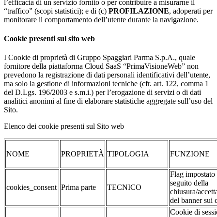
l’efficacia di un servizio fornito o per contribuire a misurarne il
“traffico” (scopi statistici); e di (c)
PROFILAZIONE
, adoperati per
monitorare il comportamento dell’utente durante la navigazione.
Cookie presenti sul sito web
I Cookie di proprietà di Gruppo Spaggiari Parma S.p.A., quale
fornitore della piattaforma Cloud SaaS “PrimaVisioneWeb” non
prevedono la registrazione di dati personali identificativi dell’utente,
ma solo la gestione di informazioni tecniche (cfr. art. 122, comma 1
del D.Lgs. 196/2003 e s.m.i.) per l’erogazione di servizi o di dati
analitici anonimi al fine di elaborare statistiche aggregate sull’uso del
Sito.
Elenco dei cookie presenti sul Sito web
NOME
PROPRIETÀ
TIPOLOGIA
FUNZIONE
Flag impostato
seguito della
cookies_consent
Prima parte
TECNICO
chiusura/accett
del banner sui 
Cookie di sessi