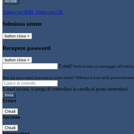
-
Entra con SPID
Entra con CIE
Seleziona utente
button close
×
Recupero password
button close
×
E-mail
Verrà inviato un messaggio all'indirizz
Non hai una e-mail associata al nome utente? Effettua il reset della password tram
E-mail inviata, si prega di controllare la casella di posta elettronica!
Errore
Chiudi
Successo
Chiudi
Informazione