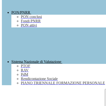
PON/PNRR
PON conclusi
Fondi PNRR
PON attivi
Sistema Nazionale di Valutazione
PTOF
RAV
PdM
Rendicontazione Sociale
PIANO TRIENNALE FORMAZIONE PERSONALE