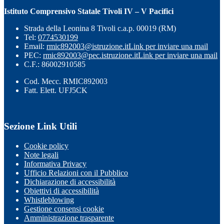
Istituto Comprensivo Statale Tivoli IV – V Pacifici
Strada della Leonina 8 Tivoli c.a.p. 00019 (RM)
Tel:
0774530199
Email:
rmic892003@istruzione.it
Link per inviare una mail
PEC:
rmic892003@pec.istruzione.it
Link per inviare una mail
C.F.: 86002910585
Cod. Mecc. RMIC892003
Fatt. Elett. UFJ5CK
Sezione Link Utili
Cookie policy
Note legali
Informativa Privacy
Ufficio Relazioni con il Pubblico
Dichiarazione di accessibilità
Obiettivi di accessibilità
Whistleblowing
Gestione consensi cookie
Amministrazione trasparente