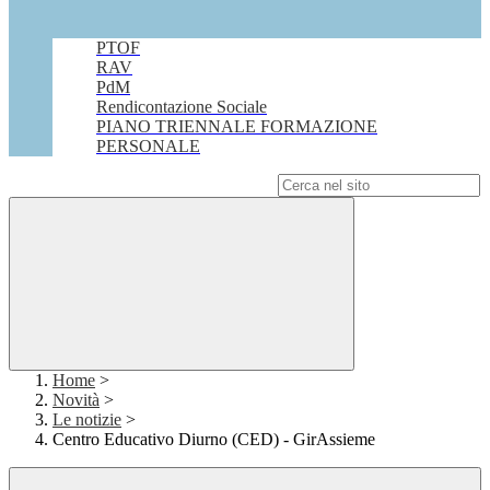
PTOF
RAV
PdM
Rendicontazione Sociale
PIANO TRIENNALE FORMAZIONE
PERSONALE
Campo di ricerca per le pagine del sito
Home
>
Novità
>
Le notizie
>
Centro Educativo Diurno (CED) - GirAssieme