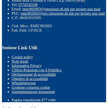
Strada della Leonina 8 Tivoli c.a.p. 00019 (RM)
Tel:
0774530199
Email:
rmic892003@istruzione.it
Link per inviare una mail
PEC:
rmic892003@pec.istruzione.it
Link per inviare una mail
C.F.: 86002910585
Cod. Mecc. RMIC892003
Fatt. Elett. UFJ5CK
Sezione Link Utili
Cookie policy
Note legali
Informativa Privacy
Ufficio Relazioni con il Pubblico
Dichiarazione di accessibilità
Obiettivi di accessibilità
Whistleblowing
Gestione consensi cookie
Amministrazione trasparente
Pagina visualizzata
877
volte