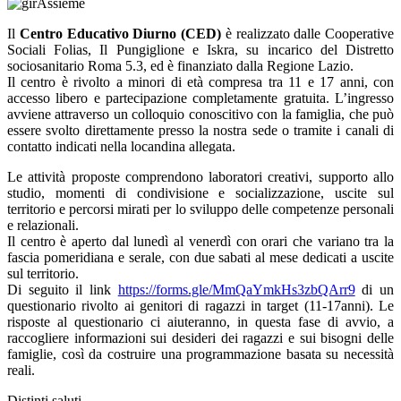
Il
Centro Educativo Diurno (CED)
è realizzato dalle Cooperative
Sociali Folias, Il Pungiglione e Iskra, su incarico del Distretto
sociosanitario Roma 5.3, ed è finanziato dalla Regione Lazio.
Il centro è rivolto a minori di età compresa tra 11 e 17 anni, con
accesso libero e partecipazione completamente gratuita. L’ingresso
avviene attraverso un colloquio conoscitivo con la famiglia, che può
essere svolto direttamente presso la nostra sede o tramite i canali di
contatto indicati nella locandina allegata.
Le attività proposte comprendono laboratori creativi, supporto allo
studio, momenti di condivisione e socializzazione, uscite sul
territorio e percorsi mirati per lo sviluppo delle competenze personali
e relazionali.
Il centro è aperto dal lunedì al venerdì con orari che variano tra la
fascia pomeridiana e serale, con due sabati al mese dedicati a uscite
sul territorio.
Di seguito il link
https://forms.gle/MmQaYmkHs3zbQArr9
di un
questionario rivolto ai genitori di ragazzi in target (11-17anni). Le
risposte al questionario ci aiuteranno, in questa fase di avvio, a
raccogliere informazioni sui desideri dei ragazzi e sui bisogni delle
famiglie, così da costruire una programmazione basata su necessità
reali.
Distinti saluti