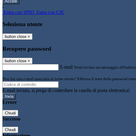
-
Entra con SPID
Entra con CIE
Seleziona utente
button close
×
Recupero password
button close
×
E-mail
Verrà inviato un messaggio all'indirizz
Non hai una e-mail associata al nome utente? Effettua il reset della password tram
E-mail inviata, si prega di controllare la casella di posta elettronica!
Errore
Chiudi
Successo
Chiudi
Informazione