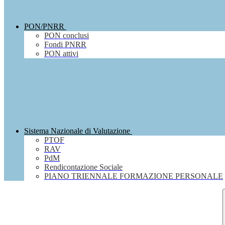
PON/PNRR
PON conclusi
Fondi PNRR
PON attivi
Sistema Nazionale di Valutazione
PTOF
RAV
PdM
Rendicontazione Sociale
PIANO TRIENNALE FORMAZIONE PERSONALE