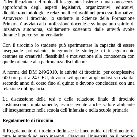
l’identificazione nel ruolo di insegnante, insieme a una conoscenza
approfondita degli aspetti legislativi, organizzativi, educativi,
didattico-metodologici e relazionali coinvolti nel processo formativo.
Attraverso il tirocinio, lo studente in Scienze della Formazione
Primaria è avviato alla professione docente e sviluppa uno spirito di
iniziativa autonoma, solidamente sostenuto dalle attività svolte
durante il percorso universitario.
Con il tirocinio lo studente può sperimentare la capacità di essere
insegnante polivalente, integrando le strategie di insegnamento
centrate su creatività, flessibilità e motivazione alla conoscenza con
quelle orientate alla padronanza disciplinare.
A norma del DM 249/2010, le attività di tirocinio, per complessive
600 ore pari a 24 CFU, devono svilupparsi ampliandosi via via dal
secondo anno di corso fino al quinto e devono concludersi con una
relazione obbligatoria.
La discussione della tesi e della relazione finale di tirocinio
costituiscono, unitariamente, esame avente anche valore abilitante
all’insegnamento nella scuola dell’infanzia e nella scuola primaria.
Regolamento di tirocinio
Il
Regolamento di tirocinio
definisce le linee guida di riferimento di
tutte le attività ad esso inerenti. Ciascuna Università ha il proprio