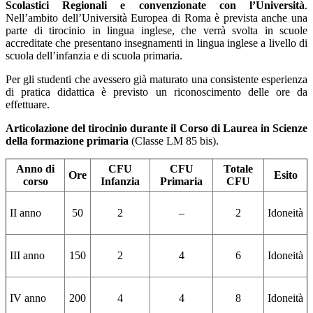
Scolastici Regionali e convenzionate con l’Università
.
Nell’ambito dell’Università Europea di Roma è prevista anche una
parte di tirocinio in lingua inglese, che verrà svolta in scuole
accreditate che presentano insegnamenti in lingua inglese a livello di
scuola dell’infanzia e di scuola primaria.
Per gli studenti che avessero già maturato una consistente esperienza
di pratica didattica è previsto un riconoscimento delle ore da
effettuare.
Articolazione del tirocinio durante il Corso di Laurea in Scienze
della formazione primaria
(Classe LM 85 bis).
Anno di
CFU
CFU
Totale
Ore
Esito
corso
Infanzia
Primaria
CFU
II anno
50
2
–
2
Idoneità
III anno
150
2
4
6
Idoneità
IV anno
200
4
4
8
Idoneità