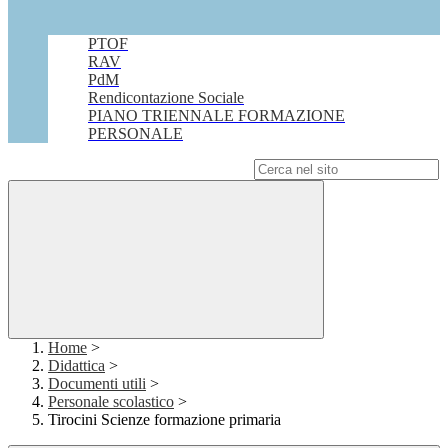
PTOF
RAV
PdM
Rendicontazione Sociale
PIANO TRIENNALE FORMAZIONE
PERSONALE
Campo di ricerca per le pagine del sito
Home
>
Didattica
>
Documenti utili
>
Personale scolastico
>
Tirocini Scienze formazione primaria