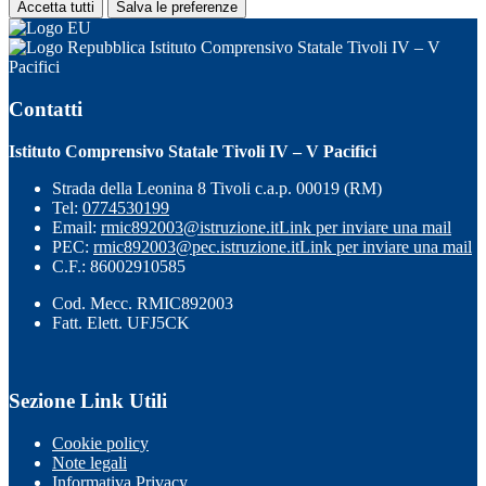
Accetta tutti
Salva le preferenze
Istituto Comprensivo Statale Tivoli IV – V
Pacifici
Contatti
Istituto Comprensivo Statale Tivoli IV – V Pacifici
Strada della Leonina 8 Tivoli c.a.p. 00019 (RM)
Tel:
0774530199
Email:
rmic892003@istruzione.it
Link per inviare una mail
PEC:
rmic892003@pec.istruzione.it
Link per inviare una mail
C.F.: 86002910585
Cod. Mecc. RMIC892003
Fatt. Elett. UFJ5CK
Sezione Link Utili
Cookie policy
Note legali
Informativa Privacy