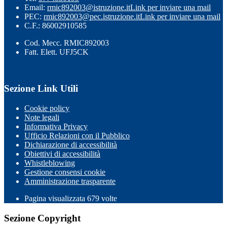
Email:
rmic892003@istruzione.it
Link per inviare una mail
PEC:
rmic892003@pec.istruzione.it
Link per inviare una mail
C.F.: 86002910585
Cod. Mecc. RMIC892003
Fatt. Elett. UFJ5CK
Sezione Link Utili
Cookie policy
Note legali
Informativa Privacy
Ufficio Relazioni con il Pubblico
Dichiarazione di accessibilità
Obiettivi di accessibilità
Whistleblowing
Gestione consensi cookie
Amministrazione trasparente
Pagina visualizzata
679
volte
Sezione Copyright