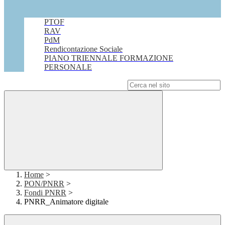
PTOF
RAV
PdM
Rendicontazione Sociale
PIANO TRIENNALE FORMAZIONE
PERSONALE
Campo di ricerca per le pagine del sito
Home
>
PON/PNRR
>
Fondi PNRR
>
PNRR_Animatore digitale