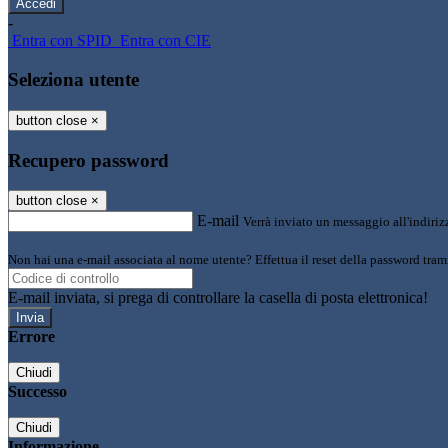
-
Entra con SPID
Entra con CIE
Seleziona utente
button close
×
Recupero password
button close
×
E-mail
Verrà inviato un messaggio all'indirizz
Non hai una e-mail associata al nome utente? Effettua il reset della password tram
E-mail inviata, si prega di controllare la casella di posta elettronica!
Errore
Chiudi
Successo
Chiudi
Informazione