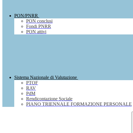
PON/PNRR
PON conclusi
Fondi PNRR
PON attivi
Sistema Nazionale di Valutazione
PTOF
RAV
PdM
Rendicontazione Sociale
PIANO TRIENNALE FORMAZIONE PERSONALE