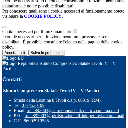
I cookie necessari sono quelli che consentono il funzionamento della
piattaforma e non è possibile disabilitarli.
Per conoscere quali sono i cookie necessari al funzionamento potete
visionare la
COOKIE POLICY
.
Cookie necessari per il funzionamento
I cookie necessari per il funzionamento non possono essere
disabilitati. È possibile consultare l'elenco nella pagina della cookie
policy.
Accetta tutti
Salva le preferenze
Istituto Comprensivo Statale Tivoli IV – V
Pacifici
Contatti
Istituto Comprensivo Statale Tivoli IV – V Pacifici
Strada della Leonina 8 Tivoli c.a.p. 00019 (RM)
Tel:
0774530199
Email:
rmic892003@istruzione.it
Link per inviare una mail
PEC:
rmic892003@pec.istruzione.it
Link per inviare una mail
C.F.: 86002910585