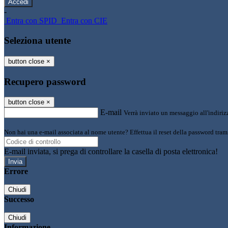
-
Entra con SPID
Entra con CIE
Seleziona utente
button close
×
Recupero password
button close
×
E-mail
Verrà inviato un messaggio all'indirizz
Non hai una e-mail associata al nome utente? Effettua il reset della password tram
E-mail inviata, si prega di controllare la casella di posta elettronica!
Errore
Chiudi
Successo
Chiudi
Informazione