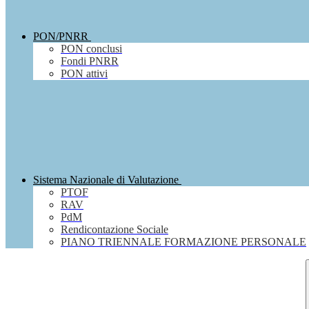
PON/PNRR
PON conclusi
Fondi PNRR
PON attivi
Sistema Nazionale di Valutazione
PTOF
RAV
PdM
Rendicontazione Sociale
PIANO TRIENNALE FORMAZIONE PERSONALE