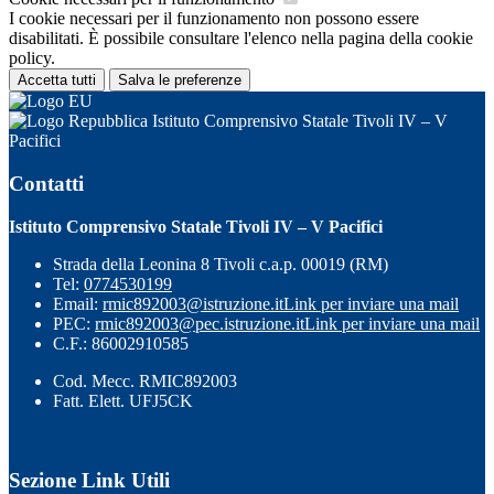
I cookie necessari per il funzionamento non possono essere
disabilitati. È possibile consultare l'elenco nella pagina della cookie
policy.
Accetta tutti
Salva le preferenze
Istituto Comprensivo Statale Tivoli IV – V
Pacifici
Contatti
Istituto Comprensivo Statale Tivoli IV – V Pacifici
Strada della Leonina 8 Tivoli c.a.p. 00019 (RM)
Tel:
0774530199
Email:
rmic892003@istruzione.it
Link per inviare una mail
PEC:
rmic892003@pec.istruzione.it
Link per inviare una mail
C.F.: 86002910585
Cod. Mecc. RMIC892003
Fatt. Elett. UFJ5CK
Sezione Link Utili