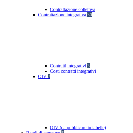
Contrattazione collettiva
Contrattazione integrativa
30
Contratti integrativi
3
Costi contratti integrativi
OIV
7
OIV (da pubblicare in tabelle)
Bandi di concorso
5