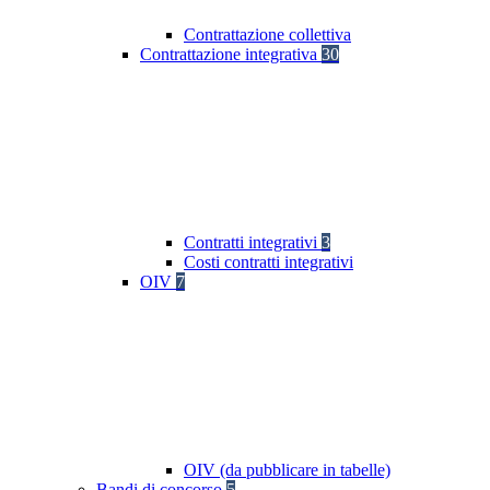
Contrattazione collettiva
Contrattazione integrativa
30
Contratti integrativi
3
Costi contratti integrativi
OIV
7
OIV (da pubblicare in tabelle)
Bandi di concorso
5