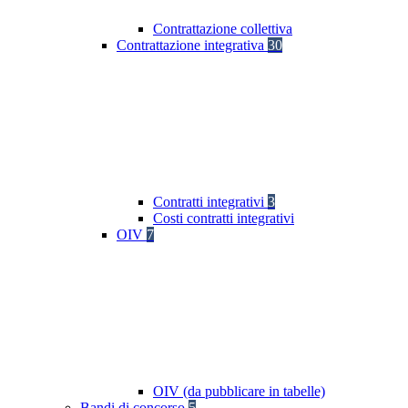
Contrattazione collettiva
Contrattazione integrativa
30
Contratti integrativi
3
Costi contratti integrativi
OIV
7
OIV (da pubblicare in tabelle)
Bandi di concorso
5