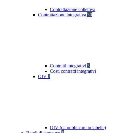
Contrattazione collettiva
Contrattazione integrativa
30
Contratti integrativi
3
Costi contratti integrativi
OIV
7
OIV (da pubblicare in tabelle)
Bandi di concorso
5