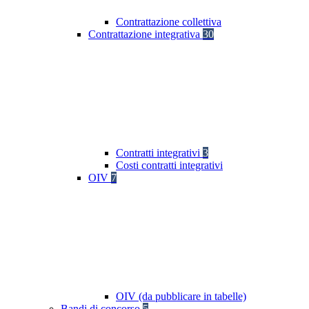
Contrattazione collettiva
Contrattazione integrativa
30
Contratti integrativi
3
Costi contratti integrativi
OIV
7
OIV (da pubblicare in tabelle)
Bandi di concorso
5