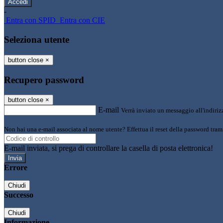
-
Entra con SPID
Entra con CIE
Seleziona utente
button close
×
Recupero password
button close
×
E-mail
Verrà inviato un messaggio all'indirizz
Non hai una e-mail associata al nome utente? Effettua il reset della password tram
E-mail inviata, si prega di controllare la casella di posta elettronica!
Errore
Chiudi
Successo
Chiudi
Informazione