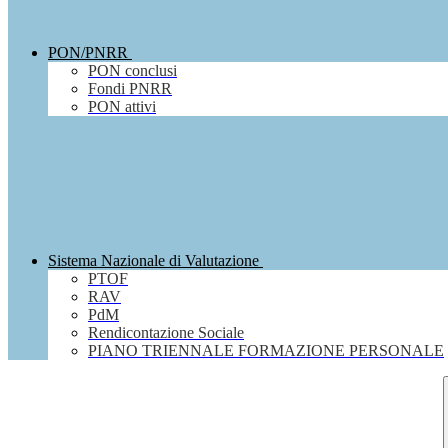
PON/PNRR
PON conclusi
Fondi PNRR
PON attivi
Sistema Nazionale di Valutazione
PTOF
RAV
PdM
Rendicontazione Sociale
PIANO TRIENNALE FORMAZIONE PERSONALE