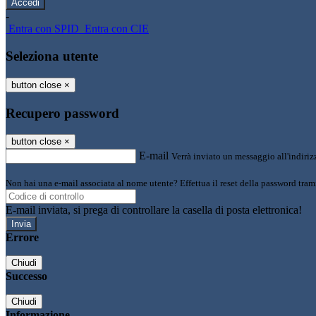
-
Entra con SPID
Entra con CIE
Seleziona utente
button close
×
Recupero password
button close
×
E-mail
Verrà inviato un messaggio all'indirizz
Non hai una e-mail associata al nome utente? Effettua il reset della password tram
E-mail inviata, si prega di controllare la casella di posta elettronica!
Errore
Chiudi
Successo
Chiudi
Informazione