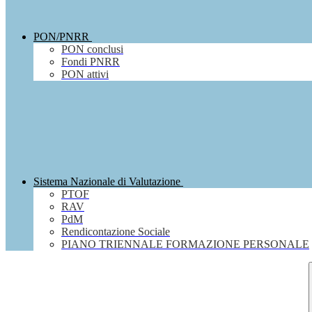
PON/PNRR
PON conclusi
Fondi PNRR
PON attivi
Sistema Nazionale di Valutazione
PTOF
RAV
PdM
Rendicontazione Sociale
PIANO TRIENNALE FORMAZIONE PERSONALE