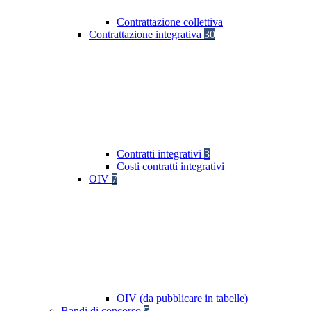
Contrattazione collettiva
Contrattazione integrativa
30
Contratti integrativi
3
Costi contratti integrativi
OIV
7
OIV (da pubblicare in tabelle)
Bandi di concorso
5