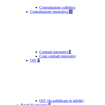
Contrattazione collettiva
Contrattazione integrativa
30
Contratti integrativi
3
Costi contratti integrativi
OIV
7
OIV (da pubblicare in tabelle)
Bandi di concorso
5