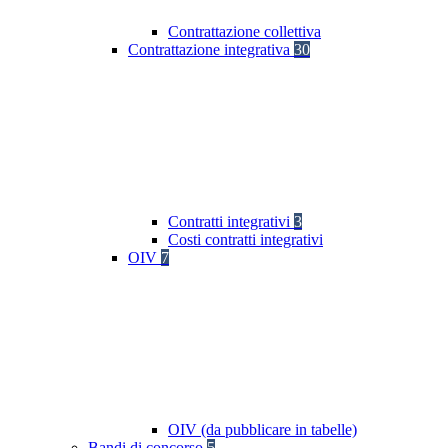
Contrattazione collettiva
Contrattazione integrativa
30
Contratti integrativi
3
Costi contratti integrativi
OIV
7
OIV (da pubblicare in tabelle)
Bandi di concorso
5