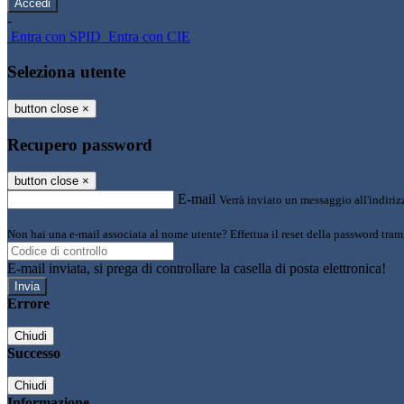
-
Entra con SPID
Entra con CIE
Seleziona utente
button close
×
Recupero password
button close
×
E-mail
Verrà inviato un messaggio all'indirizz
Non hai una e-mail associata al nome utente? Effettua il reset della password tram
E-mail inviata, si prega di controllare la casella di posta elettronica!
Errore
Chiudi
Successo
Chiudi
Informazione