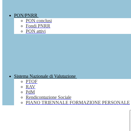
PON/PNRR
PON conclusi
Fondi PNRR
PON attivi
Sistema Nazionale di Valutazione
PTOF
RAV
PdM
Rendicontazione Sociale
PIANO TRIENNALE FORMAZIONE PERSONALE