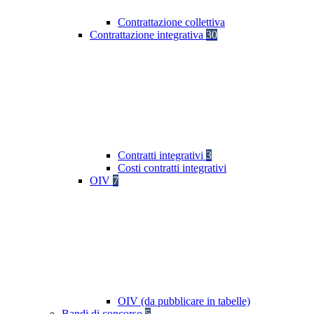
Contrattazione collettiva
Contrattazione integrativa
30
Contratti integrativi
3
Costi contratti integrativi
OIV
7
OIV (da pubblicare in tabelle)
Bandi di concorso
5