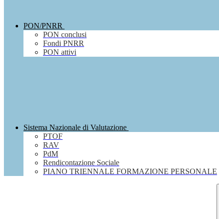
PON/PNRR
PON conclusi
Fondi PNRR
PON attivi
Sistema Nazionale di Valutazione
PTOF
RAV
PdM
Rendicontazione Sociale
PIANO TRIENNALE FORMAZIONE PERSONALE