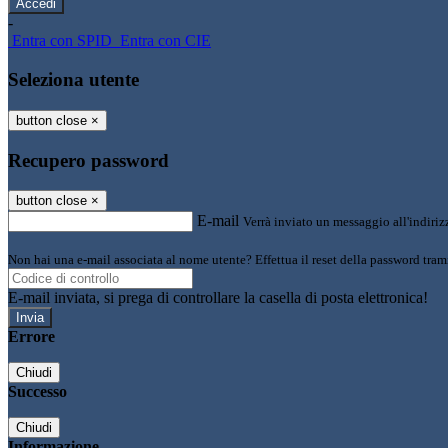
-
Entra con SPID
Entra con CIE
Seleziona utente
button close
×
Recupero password
button close
×
E-mail
Verrà inviato un messaggio all'indirizz
Non hai una e-mail associata al nome utente? Effettua il reset della password tram
E-mail inviata, si prega di controllare la casella di posta elettronica!
Errore
Chiudi
Successo
Chiudi
Informazione