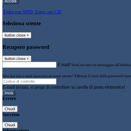
-
Entra con SPID
Entra con CIE
Seleziona utente
button close
×
Recupero password
button close
×
E-mail
Verrà inviato un messaggio all'indirizz
Non hai una e-mail associata al nome utente? Effettua il reset della password tram
E-mail inviata, si prega di controllare la casella di posta elettronica!
Errore
Chiudi
Successo
Chiudi
Informazione