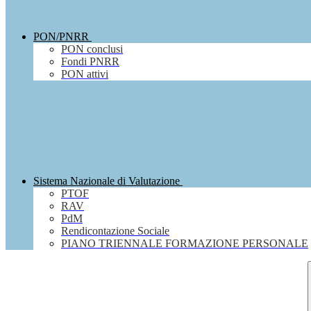
PON/PNRR
PON conclusi
Fondi PNRR
PON attivi
Sistema Nazionale di Valutazione
PTOF
RAV
PdM
Rendicontazione Sociale
PIANO TRIENNALE FORMAZIONE PERSONALE